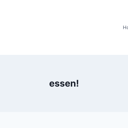
H
essen!