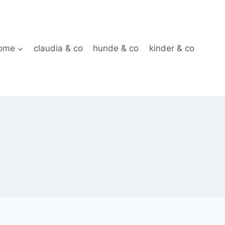
ome
claudia & co
hunde & co
kinder & co