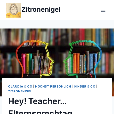
Zum
Zitronenigel
Inhalt
springen
CLAUDIA & CO
|
HÖCHST PERSÖNLICH
|
KINDER & CO
|
ZITRONENIGEL
Hey! Teacher…
Elternsprechtag,