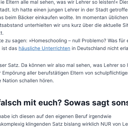
ie Eltern alle mal sehen, was wir Lehrer so leisten!« Di
Stadt. Ich hatte einen jungen Lehrer in der Stadt getroff
as beim Bäcker einkaufen wollte. Im momentan übliche
sabstand unterhielten wir uns kurz über die aktuelle Sit
t.
ubte zu sagen: »Homeschooling – null Problemo? Was für
 ist das
häusliche Unterrichten
in Deutschland nicht erl
ser Satz. Da können wir also mal sehen, was Lehrer so l
 Empörung aller berufstätigen Eltern von schulpflichtig
e Nation schallen hören.
falsch mit euch? Sowas sagt sons
abe ich diesen auf den eigenen Beruf irgendwie
skomplexig klingenden Satz bislang wirklich NUR von L