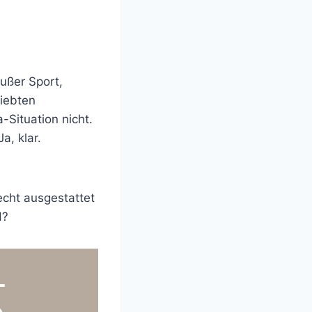
außer Sport,
liebten
Situation nicht.
a, klar.
echt ausgestattet
d?