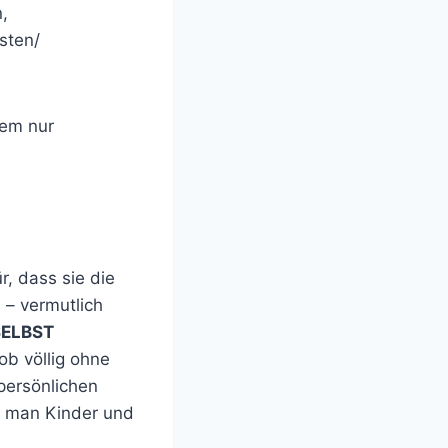
,
sten/
dem nur
r, dass sie die
 – vermutlich
SELBST
b völlig ohne
persönlichen
l man Kinder und