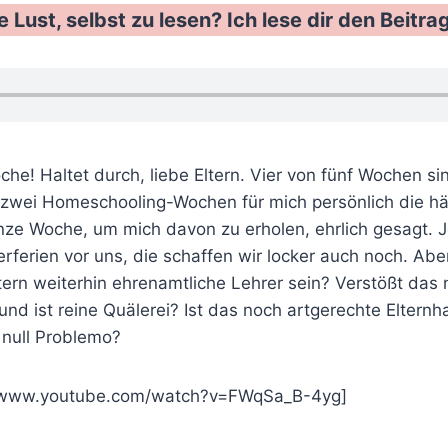
e Lust, selbst zu lesen? Ich lese dir den Beitrag
he! Haltet durch, liebe Eltern. Vier von fünf Wochen s
zwei Homeschooling-Wochen für mich persönlich die här
ze Woche, um mich davon zu erholen, ehrlich gesagt. Je
erferien vor uns, die schaffen wir locker auch noch. A
ern weiterhin ehrenamtliche Lehrer sein? Verstößt das 
d ist reine Quälerei? Ist das noch artgerechte Elternhal
null Problemo?
//www.youtube.com/watch?v=FWqSa_B-4yg]