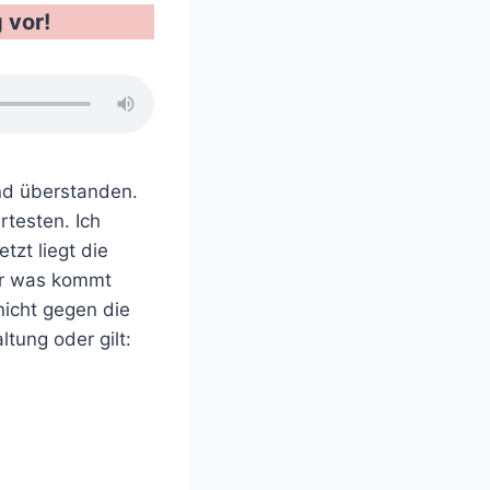
 vor!
ind überstanden.
testen. Ich
tzt liegt die
ber was kommt
nicht gegen die
tung oder gilt: