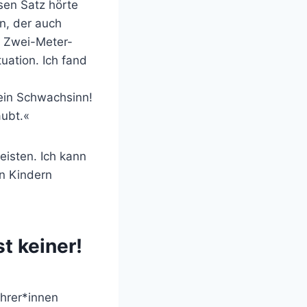
esen Satz hörte
en, der auch
n Zwei-Meter-
uation. Ich fand
 ein Schwachsinn!
aubt.«
eisten. Ich kann
en Kindern
t keiner!
ehrer*innen