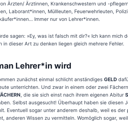
von Ärzten/ Ärztinnen, Krankenschwestern und -pflegern
en, Laborant*innen, Müllleuten, Feuerwehrleuten, Polizi
erkäufer*innen… Immer nur von Lehrer*innen.
de sagen: »Ey, was ist falsch mit dir?« Ich kann mich 
 in dieser Art zu denken liegen gleich mehrere Fehler.
an Lehrer*in wird
ommen zunächst einmal schlicht anständiges
GELD
dafü
eute unterrichten. Und zwar in einem oder zwei Fächern
FÄCHERN
, die sie sich einst nach ihrem eigenen Abitur
ben. Selbst ausgesucht! Überhaupt haben sie diesen Jo
t. Eventuell sogar unter anderem deshalb, weil es der 
ht, anderen Wissen zu vermitteln. Womöglich sogar, wei
.