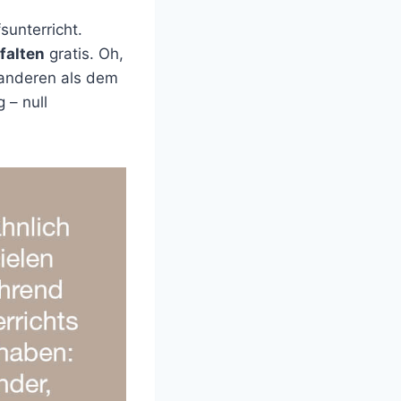
unterricht.
falten
gratis. Oh,
m anderen als dem
 – null