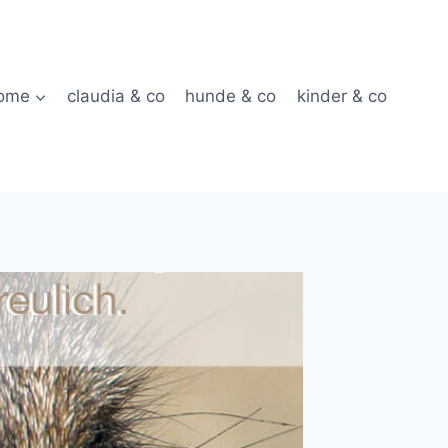
ome
claudia & co
hunde & co
kinder & co