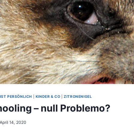
ST PERSÖNLICH
|
KINDER & CO
|
ZITRONENIGEL
oling – null Problemo?
April 14, 2020