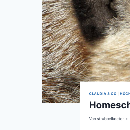
CLAUDIA & CO
|
HÖCH
Homescho
Von
strubbelkoeter